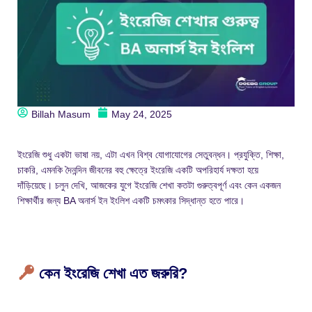
Billah Masum
May 24, 2025
ইংরেজি শুধু একটা ভাষা নয়, এটা এখন বিশ্ব যোগাযোগের সেতুবন্ধন। প্রযুক্তি, শিক্ষা,
চাকরি, এমনকি দৈনন্দিন জীবনের বহু ক্ষেত্রে ইংরেজি একটি অপরিহার্য দক্ষতা হয়ে
দাঁড়িয়েছে। চলুন দেখি, আজকের যুগে ইংরেজি শেখা কতটা গুরুত্বপূর্ণ এবং কেন একজন
শিক্ষার্থীর জন্য BA অনার্স ইন ইংলিশ একটি চমৎকার সিদ্ধান্ত হতে পারে।
কেন ইংরেজি শেখা এত জরুরি?