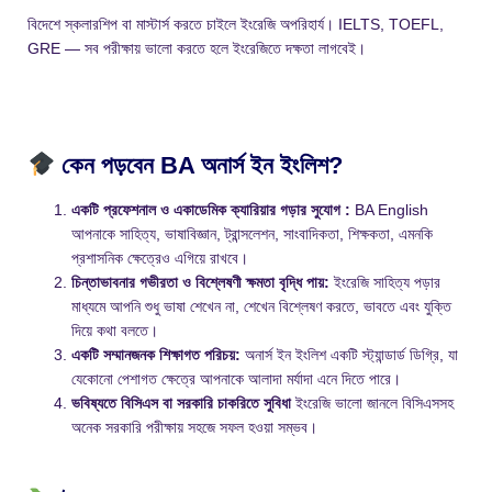
বিদেশে স্কলারশিপ বা মাস্টার্স করতে চাইলে ইংরেজি অপরিহার্য। IELTS, TOEFL,
GRE — সব পরীক্ষায় ভালো করতে হলে ইংরেজিতে দক্ষতা লাগবেই।
কেন পড়বেন BA অনার্স ইন ইংলিশ?
একটি প্রফেশনাল ও একাডেমিক ক্যারিয়ার গড়ার সুযোগ :
BA English
আপনাকে সাহিত্য, ভাষাবিজ্ঞান, ট্রান্সলেশন, সাংবাদিকতা, শিক্ষকতা, এমনকি
প্রশাসনিক ক্ষেত্রেও এগিয়ে রাখবে।
চিন্তাভাবনার গভীরতা ও বিশ্লেষণী ক্ষমতা বৃদ্ধি পায়:
ইংরেজি সাহিত্য পড়ার
মাধ্যমে আপনি শুধু ভাষা শেখেন না, শেখেন বিশ্লেষণ করতে, ভাবতে এবং যুক্তি
দিয়ে কথা বলতে।
একটি সম্মানজনক শিক্ষাগত পরিচয়:
অনার্স ইন ইংলিশ একটি স্ট্যান্ডার্ড ডিগ্রি, যা
যেকোনো পেশাগত ক্ষেত্রে আপনাকে আলাদা মর্যাদা এনে দিতে পারে।
ভবিষ্যতে বিসিএস বা সরকারি চাকরিতে সুবিধা
ইংরেজি ভালো জানলে বিসিএসসহ
অনেক সরকারি পরীক্ষায় সহজে সফল হওয়া সম্ভব।